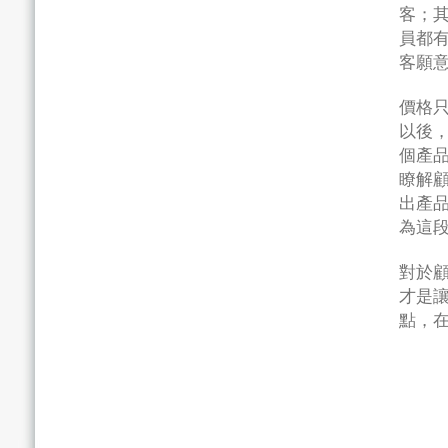
客；
員都
客願
價格
以後
個產
瞭解
出產
為這
對於
才是
點，