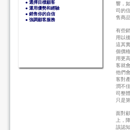
● 選擇目標顧客
響，
● 運用優勢和經驗
司的
● 銷售你的自信
售商
● 強調顧客服務
有些
用以
這其
個價
用更
客就
他們
客對
潤不
司整
只是
面對
上，
該認