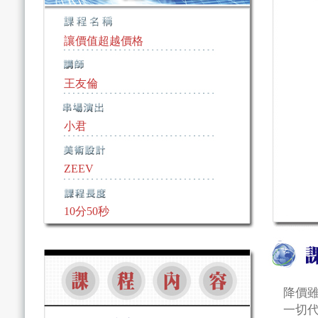
讓價值超越價格
王友倫
小君
ZEEV
10分50秒
降價
一切