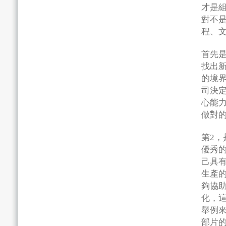
才是
對不
程、
首先
找出
的境
司決
心能
做對
第2
優秀
己具
生產
夠協
化，
舉例
部片