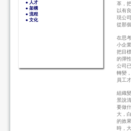
● 人才
革，
● 架構
以有
● 流程
現公
● 文化
從那
在思
小企
把目
的彈
公司
轉變
員工
組織
景說
要做
大，
的效
時，