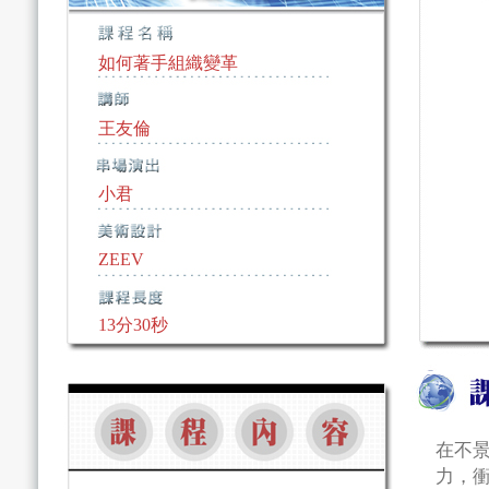
如何著手組織變革
王友倫
小君
ZEEV
13分30秒
在不
力，