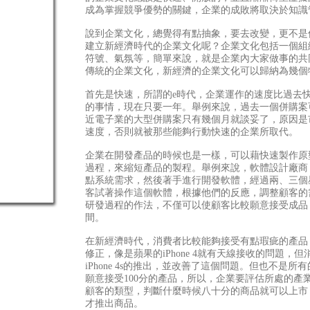
成為掌握競爭優勢的關鍵，企業的成敗將取決於知識
說到企業文化，總覺得有點抽象，要去改變，更不是
建立新經濟時代的企業文化呢？企業文化包括一個組
符號、氣氛等，簡單來說，就是企業內大家做事的共
傳統的企業文化，新經濟的企業文化可以歸納為幾個
首先是快速，所謂的e時代，企業運作的速度比過去
的事情，現在只要一年。舉例來說，過去一個併購案
近電子業的大型併購案只有幾個月就談妥了，原因是
速度，否則就被那些能夠行動快速的企業所取代。
企業在開發產品的時候也是一樣，可以藉快速製作原
過程，來縮短產品的製程。舉例來說，軟體設計廠商，
點系統需求，然後著手進行開發軟體，經過兩、三個
客試著操作這個軟體，根據他們的反應，調整顧客的
研發過程的作法，不僅可以使顧客比較願意接受成品
間。
在新經濟時代，消費者比較能夠接受有點瑕疵的產品
修正，像是蘋果的iPhone 4就有天線接收的問題，
iPhone 4s的推出，並改善了這個問題。但也不是
願意接受100分的產品，所以，企業要評估所處的產
顧客的類型，判斷什麼時候八十分的商品就可以上市
才推出商品。