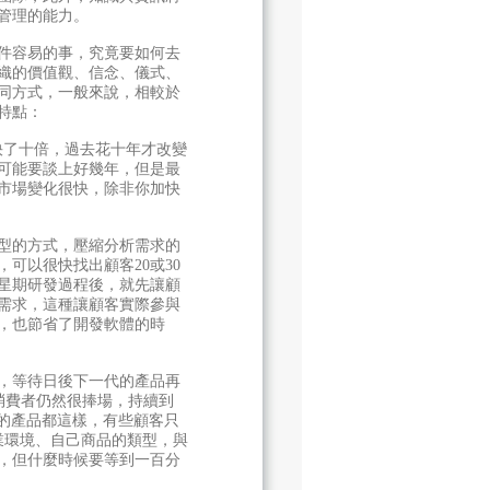
管理的能力。
件容易的事，究竟要如何去
織的價值觀、信念、儀式、
同方式，一般來說，相較於
特點：
快了十倍，過去花十年才改變
可能要談上好幾年，但是最
市場變化很快，除非你加快
型的方式，壓縮分析需求的
可以很快找出顧客20或30
星期研發過程後，就先讓顧
需求，這種讓顧客實際參與
，也節省了開發軟體的時
，等待日後下一代的產品再
但消費者仍然很捧場，持續到
所有的產品都這樣，有些顧客只
業環境、自己商品的類型，與
，但什麼時候要等到一百分