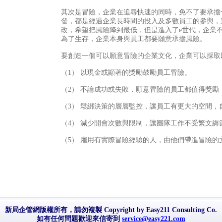
其次是冒險，企業在追尋快速的同時，免不了要承擔
發，都是經過企業長時間的投入及多數員工的參與，
改，希望把風險降到最低，但是進入了e世代，企業
為了生存，企業本身與員工都要願意承擔風險。
要創造一個可以願意冒險的企業文化，企業可以採取
（1） 以現金或顯著的獎勵鼓勵員工冒險。
（2） 不論成功或失敗，願意冒險的員工都值得獎勵
（3） 鬆綁決策的層層監控，讓員工有更大的空間，
（4） 減少開會次數與限制，讓團隊工作不受繁文縟
（5） 雇用有實際冒險經驗的人，由他們帶進冒險的
新局企管網版權所有，請勿複製 Copyright by Easy211 Consulting Co.
如有任何問題歡迎來信寄到
service@easy221.com