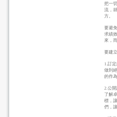
把一
流，
方。
要避
求績
來，
要建
1.訂
做到
的作
2.公
了解
標，
們，