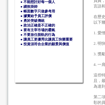
負責
● 不能想討好每一個人
言語
● 績效掛帥
● 帳面數字只做參考用
● 據實給予員工評價
在歷
● 勇於突破傳統
以下
● 政治正確是不正確的
● 要有主宰市場的霸氣
1. 
● 不要放任脫軌的行為
● 讓員工更優秀比讓員工快樂重要
2. 
● 投資須符合企業的願景與價值
3. 
4. 
這些
且，
為達
第二
彰的