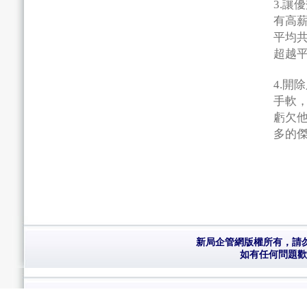
3.讓
有高
平均
超越
4.開
手軟
虧欠
多的
新局企管網版權所有，請勿複製 Cop
如有任何問題